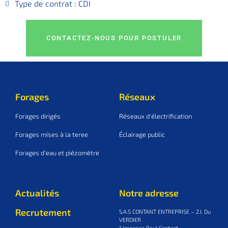
Type de contrat : CDI
CONTACTEZ-NOUS POUR POSTULER
Forages
Réseaux
Forages dirigés
Réseaux d'électrification
Forages mises à la teree
Éclairage public
Forages d'eau et piézomètre
Actualités
Notre adresse
Recrutement
S.A.S CONTANT ENTREPRISE – Z.I. Du
VERDIER
1 Impasse Paul Contant