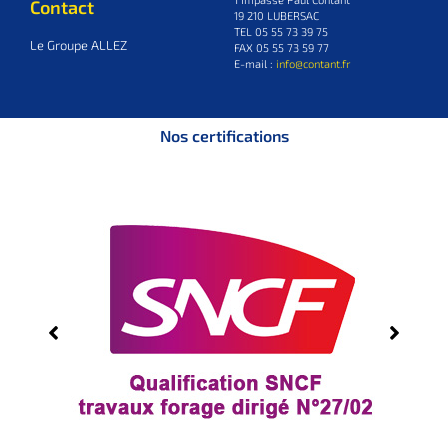
Contact
19 210 LUBERSAC
TEL 05 55 73 39 75
Le Groupe ALLEZ
FAX 05 55 73 59 77
E-mail :
info@contant.fr
Nos certifications