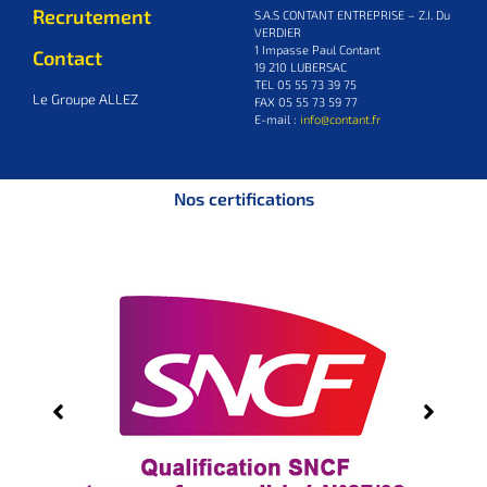
Recrutement
S.A.S CONTANT ENTREPRISE – Z.I. Du
VERDIER
1 Impasse Paul Contant
Contact
19 210 LUBERSAC
TEL 05 55 73 39 75
Le Groupe ALLEZ
FAX 05 55 73 59 77
E-mail :
info@contant.fr
Nos certifications